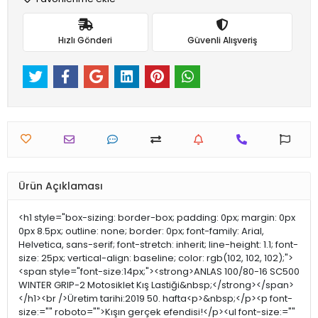
Hızlı Gönderi
Güvenli Alışveriş
Ürün Açıklaması
<h1 style="box-sizing: border-box; padding: 0px; margin: 0px
0px 8.5px; outline: none; border: 0px; font-family: Arial,
Helvetica, sans-serif; font-stretch: inherit; line-height: 1.1; font-
size: 25px; vertical-align: baseline; color: rgb(102, 102, 102);">
<span style="font-size:14px;"><strong>ANLAS 100/80-16 SC500
WINTER GRIP-2 Motosiklet Kış Lastiği&nbsp;</strong></span>
</h1><br />Üretim tarihi:2019 50. hafta<p>&nbsp;</p><p font-
size:="" roboto="">Kışın gerçek efendisi!</p><ul font-size:=""