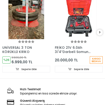
UNİVERSAL 3 TON
FRİKO 21V 6.0Ah
KÖRÜKLÜ KRİKO
3/4”Darbeli Somun
Sıkma 2000 Nm
9.500,00 TL
KARGO
20.000,00 TL
%26
6.999,00 TL
BEDAVA
Sepete Ekle
Sepete Ekle
Hızlı Teslimat
Siparişleriniz en kısa sürede elinize ulaşır.
Güvenli Alışveriş
Güvenli ve kolay ödeme sistemi