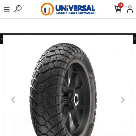
0
ız için lütfen iletişime geçiniz
Toptan alımlarınız için lütfen il