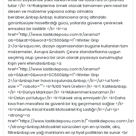
tutar.</li> <li>Rakiplerine örnek olacak tamamen yeni nesil bir
desen ve malzeme yapısına sahip olmakla
beraber,&nbsp;&nbsp; kullanıcısına araç altındaki
görüntüsüyle hissettirdiği gücü, yollarda güvene çevirecek
emsalsiz bir lastiktir.</li> <li><a
href="http://www.lastikdeposu.com.tr/arama?
ob=0&kat=0&word=SC500&tip=1">Winter Grip
2</a>&rsquo;nin, dizayn aşamasından bugüne kullanılan tüm
malzemeler, Avrupa &ndash; Çevre standartlarına uygun
seçilmiş olup çevreci bir ürün olarak piyasaya sunulmuştur.
Kışın yeni efendisi&nbsp;<a
href="http://www.lastikdeposu.com.tr/arama?
ob=0&kat=0&word=SC500&tip=1">Winter Grip
2</a>&nbsp;her hava koşulunda;&nbsp;</li></ul><ul font-
size:="" roboto=""> <li>%100 Yerli Üretim</li> <li>1. Kalite&nbsp;
</li> <li>Dünya Markası</li> <li>Mükemmel kavrama</li>
<li>Üstün yol tutuşu</li> <li>Yüksek viraj emniyeti</li> <li>Daha
kısa fren mesafesi ile güvenli bir kış geçirmenizi sağlar.</li>
<li>Vakumlu Kılcal Kesitli Motosiklet Kış Lastiği</li></ul><p>
<strong><a
href="https://www.lastikdeposu.com.tr/">lastikdeposu.com</a>
</strong>&nbsp;Motosiklet sürücüleri için en iyi lastik, akü,
filtre&nbsp;ve yağ marklarını en iyi fiyat politikları ile sunar.<br