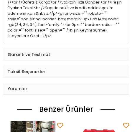
/><br />Ücretsiz Kargo<br />Stoktan Hızlı Gönderi<br />Peşin
Fiyatına Taksit<br />Kapıda nakit ve kredi kartı tek çekim
ödeme imkanı&nbsp;</p><p font-size:="" roboto=""
style="box-sizing: border-box; margin: 0px 0px 14px; color:
rgb(34, 34, 34); font-family: "><br 0px="" border-radius:=""
color:="" font-size:="" open="" />Kışın Keyfini Sürmek
İsteyenlere Özel....</p>
Garanti ve Teslimat
Taksit Seçenekleri
Yorumlar
Benzer Ürünler