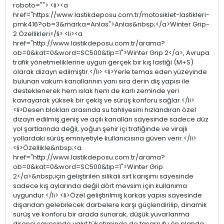
roboto=""> <li><a
href="https://www.lastikdeposu.com.tr/motosiklet-lastikleri-
pmk416?ob=3&marka=Anlas">Anlas&nbsp;</a>Winter Grip-
2 Özellikleri</li> <li><a
href="http://www.lastikdeposu.com.tr/arama?
ob=0&kat=0&word=SC500&tip=1">Winter Grip 2</a>, Avrupa
trafik yönetmeliklerine uygun gerçek bir kış lastiği (M+S)
olarak dizayn edilmiştir.</li> <li>Yerle temas eden yüzeyinde
bulunan vakum kanallarının yanı sıra derin diş yapısı ile
desteklenerek hem ıslak hem de karlı zeminde yeri
kavrayarak yüksek bir çekiş ve sürüş konforu sağlar.</li>
<li>Desen blokları arasında su tahliyesini hızlandıran özel
dizayn edilmiş geniş ve açılı kanalları sayesinde sadece düz
yol şartlarında değil, yoğun şehir içi trafiğinde ve virajlı
yollardaki sürüş emniyetiyle kullanıcısına güven verir.</li>
<li>Özellikle&nbsp;<a
href="http://www.lastikdeposu.com.tr/arama?
ob=0&kat=0&word=SC500&tip=1">Winter Grip
2</a>&nbsp;için geliştirilen silikalı sırt karışımı sayesinde
sadece kış aylarında değil dört mevsim için kullanıma
uygundur.</li> <li>Özel geliştirilmiş karkas yapısı sayesinde
dışarıdan gelebilecek darbelere karşı güçlendirilip, dinamik
sürüş ve konforu bir arada sunarak, düşük yuvarlanma
direnci sayesinde yakıt tüketiminde de tasarrufu ön planda