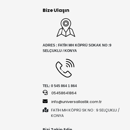
Bize Ulaşın
ADRES : FATİH MH KÖPRÜ SOKAK NO :9
SELÇUKLU / KONYA
TEL: 0 545 864 1 864
05458641864
info@universallastik.com.tr
FATİH MH KÖPRÜ SK NO : 9 SELÇUKLU /
KONYA
Bizi Takip Edin