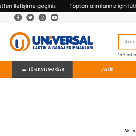
fen iletişime geçiniz
Toptan alımlarınız için lütfe
En Yenile
TÜM KATEGORİLER
LASTİK
Binle