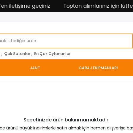
n iletişime geçiniz
Toptan alımlarınız için lütfen
r
,
Çok Satanlar
,
En Çok Oylananlar
JANT
GARAJ EKİPMANLARI
Sepetinizde ürün bulunmamaktadır.
rce ürünü büyük indirimlerle satın almak için hemen alışverişe baş