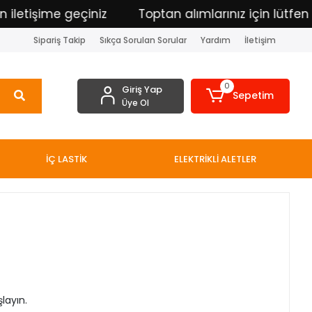
 iletişime geçiniz
Toptan alımlarınız için lütfen i
Sipariş Takip
Sıkça Sorulan Sorular
Yardım
İletişim
0
Giriş Yap
Sepetim
Üye Ol
İÇ LASTİK
ELEKTRİKLİ ALETLER
layın.