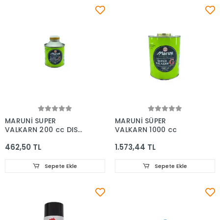
MARUNİ SUPER
MARUNİ SÜPER
VALKARN 200 cc DIŞ
VALKARN 1000 cc
LASTİK YAMA
462,50 TL
1.573,44 TL
SOLUSYONU
Sepete Ekle
Sepete Ekle