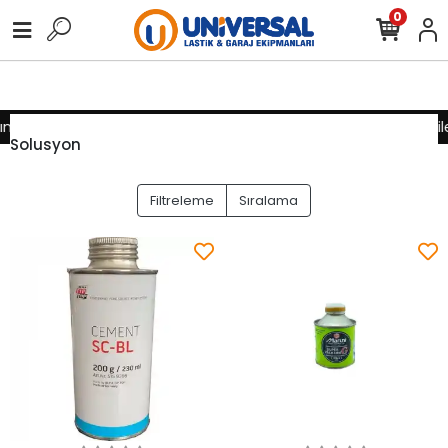
0
ız için lütfen iletişime geçiniz
Toptan alımlarınız için lütfen il
Solusyon
Filtreleme
Sıralama