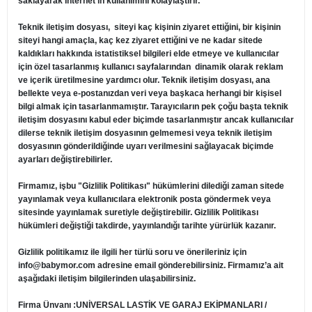
saklayarak İnternet'in kullanımını kolaylaştırır.
Teknik iletişim dosyası, siteyi kaç kişinin ziyaret ettiğini, bir kişinin
siteyi hangi amaçla, kaç kez ziyaret ettiğini ve ne kadar sitede
kaldıkları hakkında istatistiksel bilgileri elde etmeye ve kullanıcılar
için özel tasarlanmış kullanıcı sayfalarından dinamik olarak reklam
ve içerik üretilmesine yardımcı olur. Teknik iletişim dosyası, ana
bellekte veya e-postanızdan veri veya başkaca herhangi bir kişisel
bilgi almak için tasarlanmamıştır. Tarayıcıların pek çoğu başta teknik
iletişim dosyasını kabul eder biçimde tasarlanmıştır ancak kullanıcılar
dilerse teknik iletişim dosyasının gelmemesi veya teknik iletişim
dosyasının gönderildiğinde uyarı verilmesini sağlayacak biçimde
ayarları değiştirebilirler.
Firmamız, işbu "Gizlilik Politikası" hükümlerini dilediği zaman sitede
yayınlamak veya kullanıcılara elektronik posta göndermek veya
sitesinde yayınlamak suretiyle değiştirebilir. Gizlilik Politikası
hükümleri değiştiği takdirde, yayınlandığı tarihte yürürlük kazanır.
Gizlilik politikamız ile ilgili her türlü soru ve önerileriniz için
info@babymor.com
adresine email gönderebilirsiniz. Firmamız’a ait
aşağıdaki iletişim bilgilerinden ulaşabilirsiniz.
Firma Ünvanı :UNİVERSAL LASTİK VE GARAJ EKİPMANLARI /