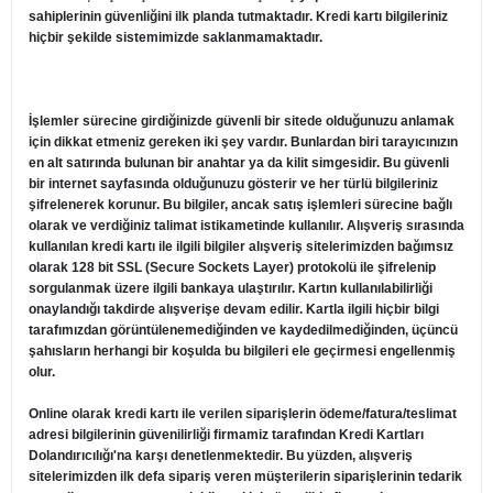
sahiplerinin güvenliğini ilk planda tutmaktadır. Kredi kartı bilgileriniz
hiçbir şekilde sistemimizde saklanmamaktadır.
İşlemler sürecine girdiğinizde güvenli bir sitede olduğunuzu anlamak
için dikkat etmeniz gereken iki şey vardır. Bunlardan biri tarayıcınızın
en alt satırında bulunan bir anahtar ya da kilit simgesidir. Bu güvenli
bir internet sayfasında olduğunuzu gösterir ve her türlü bilgileriniz
şifrelenerek korunur. Bu bilgiler, ancak satış işlemleri sürecine bağlı
olarak ve verdiğiniz talimat istikametinde kullanılır. Alışveriş sırasında
kullanılan kredi kartı ile ilgili bilgiler alışveriş sitelerimizden bağımsız
olarak 128 bit SSL (Secure Sockets Layer) protokolü ile şifrelenip
sorgulanmak üzere ilgili bankaya ulaştırılır. Kartın kullanılabilirliği
onaylandığı takdirde alışverişe devam edilir. Kartla ilgili hiçbir bilgi
tarafımızdan görüntülenemediğinden ve kaydedilmediğinden, üçüncü
şahısların herhangi bir koşulda bu bilgileri ele geçirmesi engellenmiş
olur.
Online olarak kredi kartı ile verilen siparişlerin ödeme/fatura/teslimat
adresi bilgilerinin güvenilirliği firmamiz tarafından Kredi Kartları
Dolandırıcılığı'na karşı denetlenmektedir. Bu yüzden, alışveriş
sitelerimizden ilk defa sipariş veren müşterilerin siparişlerinin tedarik