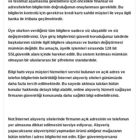
ve teslimat aşamasına gelebilmesi için öncelikle finansal ve
adres/telefon bilgilerinin doğruluğunun onaylanması gereklidir. Bu
bilgilerin kontrolü için gerekirse kredi kartı sahibi müşteri ile veya ilgili
banka ile irtibata geçilmektedir.
Üye olurken verdiğiniz tüm bilgilere sadece siz ulaşabilir ve siz
değiştirebilirsiniz. Üye giriş bilgilerinizi güvenli koruduğunuz takdirde
başkalarının sizinle ilgili bilgilere ulaşması ve bunları değiştirmesi
mümkün değildir. Bu amaçla, üyelik işlemleri sırasında 128 bit
SSLgüvenlik alanı içinde hareket edilir. Bu sistem kırılması mümkün
olmayan bir uluslararası bir şifreleme standardıdır.
Bilgi hattı veya müşteri hizmetleri servisi bulunan ve açık adres ve
telefon bilgilerinin belirtildiği İnternet alışveriş siteleri günümüzde
daha fazla tercih edilmektedir. Bu sayede aklınıza takılan bütün
konular hakkında detaylı bilgi alabilir, online alışveriş hizmeti sağlayan
firmanın güvenirliği konusunda daha sağlıklı bilgi edinebilirsiniz.
Not:İnternet alışveriş sitelerinde firmanın açık adresinin ve telefonun
yer almasına dikkat edilmesini tavsiye ediyoruz. Alışveriş
yapacaksanız alışverişinizi yapmadan ürünü aldığınız mağazanın
bütün telefon / adres bilgilerini not edin. Eğer güvenmiyorsanız