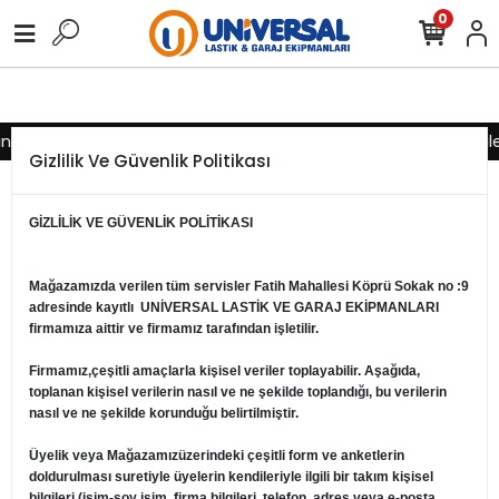
0
ız için lütfen iletişime geçiniz
Toptan alımlarınız için lütfen il
Gizlilik Ve Güvenlik Politikası
GİZLİLİK VE GÜVENLİK POLİTİKASI
Mağazamızda verilen tüm servisler Fatih Mahallesi Köprü Sokak no :9
adresinde kayıtlı UNİVERSAL LASTİK VE GARAJ EKİPMANLARI
firmamıza aittir ve firmamız tarafından işletilir.
Firmamız,çeşitli amaçlarla kişisel veriler toplayabilir. Aşağıda,
toplanan kişisel verilerin nasıl ve ne şekilde toplandığı, bu verilerin
nasıl ve ne şekilde korunduğu belirtilmiştir.
Üyelik veya Mağazamızüzerindeki çeşitli form ve anketlerin
doldurulması suretiyle üyelerin kendileriyle ilgili bir takım kişisel
bilgileri (isim-soy isim, firma bilgileri, telefon, adres veya e-posta