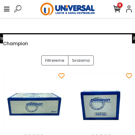
0
nız için lütfen iletişime geçiniz
Toptan alımlarınız için lütfen i
Champion
Filtreleme
Sıralama