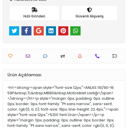
Hızlı Gönderi
Güvenli Alışveriş
Ürün Açıklaması
<h1><strong><span style="font-size:12px;">ANLAS 110/90-16
59P&nbsp;TL&nbsp;MB80&nbsp;Motosiklet Lastiği</span>
</strong></h1><p style="margin: 0px; padding: 0px; outline:
0px; border: 0px; font-family: "Pt sans narrow", sans-serif;
color: rgb(0, 0, 0); font-size: 16px; line-height: 22.4px;"><span
style="font-size:12px;">%100 Yerli Ürün</span></p><p
style="margin: 0px; padding: 0px; outline: 0px; border: 0px;
font-family: "Pt sans narrow", sans-serif; color: rgb(0, 0, 0);