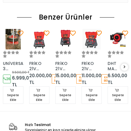
Benzer Ürünler
UNİVERSAL
FRİKO
FRİKO
FRİKO
DHT
3
21V
21V
21V
MAKARALI
9.500,00 TL
TON
6.0Ah
6.0Ah
4.0Ah
HAVA
20.000,00
15.000,00
11.000,00
6.500,00
6.999,00
KARGO
KARGO
KARGO
KÖRÜKLÜ
%26
3/4”Darbeli
1/2”Darbeli
1/2”Darbeli
HORTUMU
BEDAVA
BEDAVA
BEDAVA
TL
TL
TL
TL
KRİKO
TL
Somun
Somun
Somun
20+2
Sıkma
Sıkma
Sıkma
METRE
2000
1350
980
Sepete
Sepete
Sepete
Sepete
Sepete
Ekle
Nm
Ekle
Nm
Ekle
Nm
Ekle
Ekle
Hızlı Teslimat
Siparişleriniz en kısa sürede elinize ulaşır.