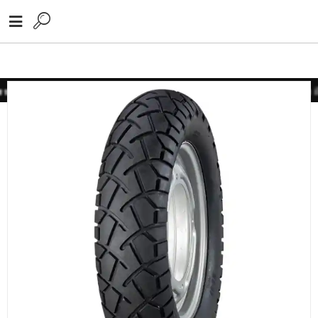
 için lütfen iletişime geçiniz
Toptan alımlarınız için lütfen ile