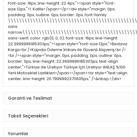
font-size: 16px; line-height: 22.4px;"><span style="font-
size:12px;">1. Kalite</span></p><div style="margin: 0px;
padding: 0px; outline: 0px; border: 0px; font-family:
\\\\\\\\\\\\\\\\\\\\\\\\\\\\\\\\\\\\\\\\\\\\\\\
sans
narrow\\\\\\\\\\\\\\\\\\\\\\\\\\\\\\\\\\\\\\\\\
sans-serif; color: rgb(0, 0, 0); font-size: 16px; line-height:
22.3999996185303px;"><span style="font-size:12px;">Bedava
Kargo<br />Kapıda Ödeme İmkanı ile Güvenli Alışveriş<br />
<br /><span style="margin: 0px; padding: 0px; outline: 0px;
border: 0px; line-height: 22.3999996185303px; text-align:
center;">Türkiye de Üretiyor Türkiye İçin Üretiyor ANLAŞ %100
Yerli Motosiklet Lastikleri</span></span><br style="text-align:
center; line-height: 20.7999992370605px;" />&nbsp;</div>
Garanti ve Teslimat
Taksit Seçenekleri
Yorumlar