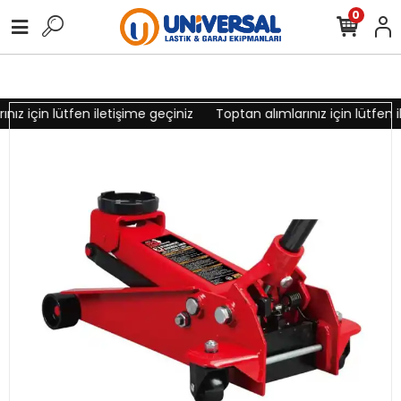
0
nız için lütfen iletişime geçiniz
Toptan alımlarınız için lütfen i