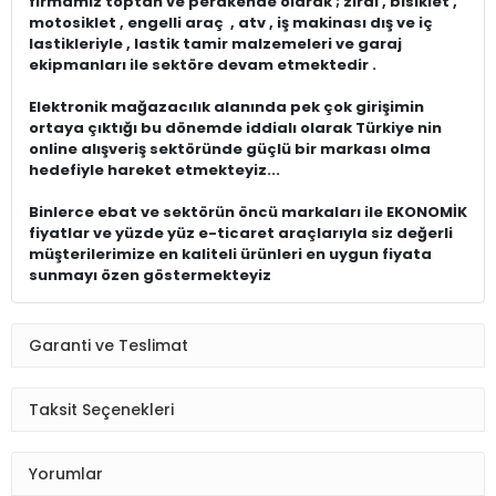
firmamız toptan ve perakende olarak ; zirai , bisiklet ,
motosiklet , engelli araç , atv , iş makinası dış ve iç
lastikleriyle , lastik tamir malzemeleri ve garaj
ekipmanları ile sektöre devam etmektedir .
Elektronik mağazacılık alanında pek çok girişimin
ortaya çıktığı bu dönemde iddialı olarak Türkiye nin
online alışveriş sektöründe güçlü bir markası olma
hedefiyle hareket etmekteyiz...
Binlerce ebat ve sektörün öncü markaları ile EKONOMİK
fiyatlar ve yüzde yüz e-ticaret araçlarıyla siz değerli
müşterilerimize en kaliteli ürünleri en uygun fiyata
sunmayı özen göstermekteyiz
Garanti ve Teslimat
Taksit Seçenekleri
Yorumlar