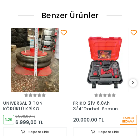
Benzer Ürünler
UNİVERSAL 3 TON
FRİKO 21V 6.0Ah
KÖRÜKLÜ KRİKO
3/4”Darbeli Somun
Sıkma 2000 Nm
9.500,00 TL
KARGO
20.000,00 TL
%26
6.999,00 TL
BEDAVA
Sepete Ekle
Sepete Ekle