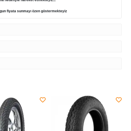
ma hedefiyle hareket etmekteyiz...
 uygun fiyata sunmayı özen göstermekteyiz