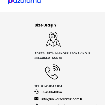
Bize Ulaşın
ADRES : FATİH MH KÖPRÜ SOKAK NO :9
SELÇUKLU / KONYA
TEL: 0 545 864 1 864
05458641864
info@universallastik.com.tr