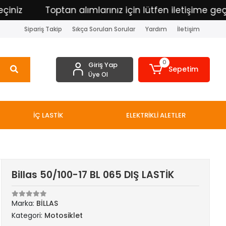
iz
Toptan alımlarınız için lütfen iletişime geçiniz
Sipariş Takip
Sıkça Sorulan Sorular
Yardım
İletişim
0
Giriş Yap
Sepetim
Üye Ol
İÇ LASTİK
ELEKTRİKLİ ALETLER
Billas 50/100-17 BL 065 DIŞ LASTİK
Marka:
BİLLAS
Kategori:
Motosiklet