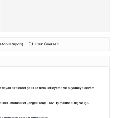
efonla Sipariş
Ürün Önerileri
alı bir ticaret şekli ile hızla ilerleyeme ve büyümeye devam
klet , motosiklet , engelli araç , atv , iş makinası dış ve içA