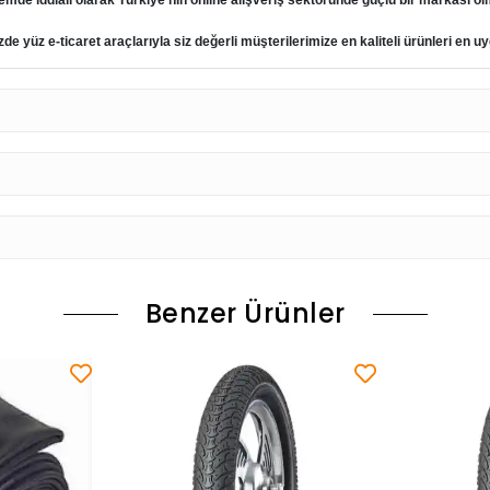
emde iddialı olarak Türkiye nin online alışveriş sektöründe güçlü bir markası ol
e yüz e-ticaret araçlarıyla siz değerli müşterilerimize en kaliteli ürünleri en
Benzer Ürünler