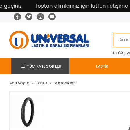
eçiniz
Toptan alımlarınız için lütfen iletişime geç
En Yenile
TÜM KATEGORİLER
LASTİK
Ana Sayfa
Lastik
Motosiklet