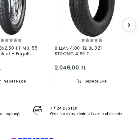
18x2.50 TT MB-55
BİLLAS 4.00-12 BL 021
B
siklet - Engelli
STRONG 4 PR TL
T
i
L
2.049,00 TL
8
Sepete Ekle
Sepete Ekle
7 / 24 DESTEK
a seçeneği
Öneri ve şikayetlerinizi bize iletebilirsiniz.