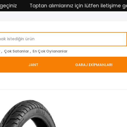
iniz
Toptan alımlarınız için lütfen iletişime geçin
r
,
Çok Satanlar
,
En Çok Oylananlar
JANT
GARAJ EKİPMANLARI