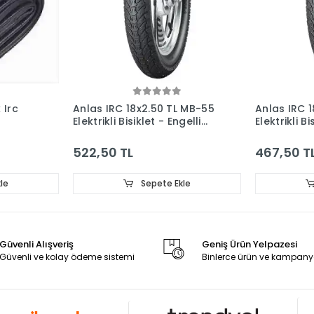
 Irc
Anlas IRC 18x2.50 TL MB-55
Anlas IRC 
Elektrikli Bisiklet - Engelli
Elektrikli Bi
Arac Lastiği
Arac Lastiğ
522,50 TL
467,50 T
le
Sepete Ekle
Güvenli Alışveriş
Geniş Ürün Yelpazesi
Güvenli ve kolay ödeme sistemi
Binlerce ürün ve kampany