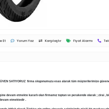
e Et
Yorum Yaz
Karşılaştır
Fiyat Alarmı
Tel
EN SATIYORUZ firma slogonumuzu esas alarak tüm müşterilerimize güvene day
işine devam etmekte kararlı olan firmamız toptan ve perakende olarak ; zirai , bisi
e devam etmektedir .