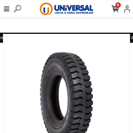
0
nız için lütfen iletişime geçiniz
Toptan alımlarınız için lütfen i