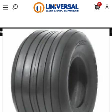
0
nız için lütfen iletişime geçiniz
Toptan alımlarınız için lütfen i