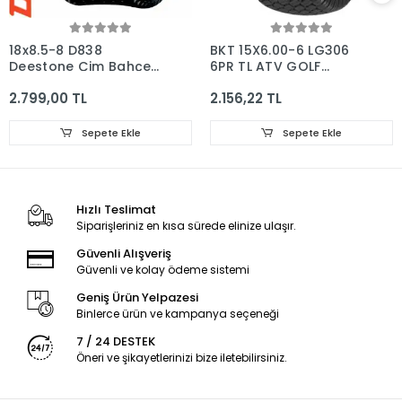
18x8.5-8 D838
BKT 15X6.00-6 LG306
Deestone Çim Bahçe
6PR TL ATV GOLF
Golf Lastiği
BAHÇE SILAJ ÇİM
2.799,00 TL
2.156,22 TL
LASTİĞİ
Sepete Ekle
Sepete Ekle
Hızlı Teslimat
Siparişleriniz en kısa sürede elinize ulaşır.
Güvenli Alışveriş
Güvenli ve kolay ödeme sistemi
Geniş Ürün Yelpazesi
Binlerce ürün ve kampanya seçeneği
7 / 24 DESTEK
Öneri ve şikayetlerinizi bize iletebilirsiniz.