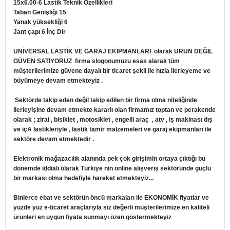
15x6.00-6 Lastik Teknik Özellikleri
Taban Genişliği 15
Yanak yüksekliği 6
Jant çapı 6 İnç Dir
UNİVERSAL LASTİK VE GARAJ EKİPMANLARI
olarak ÜRÜN DEĞİL
GÜVEN SATIYORUZ firma slogonumuzu esas alarak tüm
müşterilerimize güvene dayalı bir ticaret şekli ile hızla ilerleyeme ve
büyümeye devam etmekteyiz .
Sektörde takip eden değil takip edilen bir firma olma niteliğinde
ilerleyişine devam etmekte kararlı olan firmamız toptan ve perakende
olarak ; zirai , bisiklet , motosiklet , engelli araç , atv , iş makinası dış
ve içA lastikleriyle , lastik tamir malzemeleri ve garaj ekipmanları ile
sektöre devam etmektedir .
Elektronik mağazacılık alanında pek çok girişimin ortaya çıktığı bu
dönemde iddialı olarak Türkiye nin online alışveriş sektöründe güçlü
bir markası olma hedefiyle hareket etmekteyiz...
Binlerce ebat ve sektörün öncü markaları ile EKONOMİK fiyatlar ve
yüzde yüz e-ticaret araçlarıyla siz değerli müşterilerimize en kaliteli
ürünleri en uygun fiyata sunmayı özen göstermekteyiz