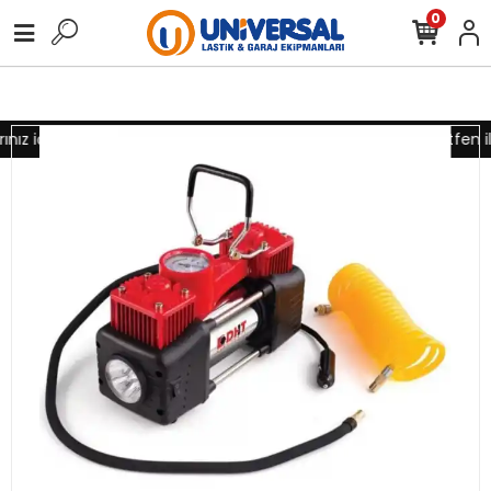
0
nız için lütfen iletişime geçiniz
Toptan alımlarınız için lütfen i