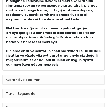
niteliğinde ilerleyişine devam etmekte kararlı olan
firmamız toptan ve perakende olarak ; zirai , bisiklet ,
motosiklet , engelli araç , atv , iş makinası dış ve iç
lastikleriyle , lastik tamir malzemeleri ve garaj
ekipmanları ile sektöre devam etmektedir .
Elektronik mağazacılık alanında pek çok girişimin
ortaya çıktığı bu dönemde iddialı olarak Türkiye nin
online alışveriş sektöründe güçlü bir markası olma
hedefiyle hareket etmekteyiz...
Binlerce ebat ve sektörün öncü markaları ile EKONOMİK
fiyatlar ve yüzde yüz e-ticaret araçlarıyla siz değerli
müşterilerimize en kaliteli ürünleri en uygun fiyata
sunmayı özen göstermekteyiz
Garanti ve Teslimat
Taksit Seçenekleri