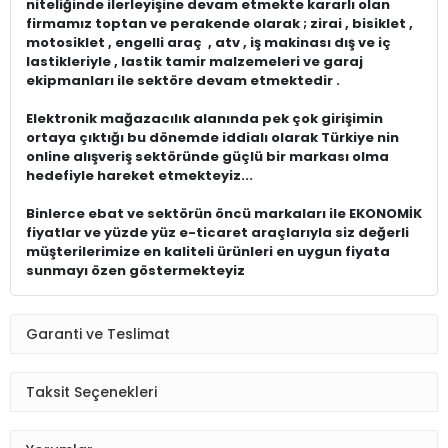
niteliğinde ilerleyişine devam etmekte kararlı olan
firmamız toptan ve perakende olarak ; zirai , bisiklet ,
motosiklet , engelli araç , atv , iş makinası dış ve iç
lastikleriyle , lastik tamir malzemeleri ve garaj
ekipmanları ile sektöre devam etmektedir .
Elektronik mağazacılık alanında pek çok girişimin
ortaya çıktığı bu dönemde iddialı olarak Türkiye nin
online alışveriş sektöründe güçlü bir markası olma
hedefiyle hareket etmekteyiz...
Binlerce ebat ve sektörün öncü markaları ile EKONOMİK
fiyatlar ve yüzde yüz e-ticaret araçlarıyla siz değerli
müşterilerimize en kaliteli ürünleri en uygun fiyata
sunmayı özen göstermekteyiz
Garanti ve Teslimat
Taksit Seçenekleri