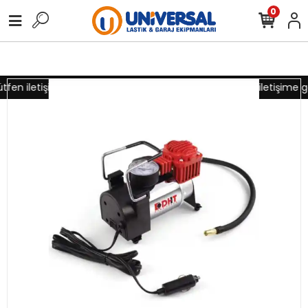
0
tfen iletişime geçiniz
Toptan alımlarınız için lütfen iletişime g