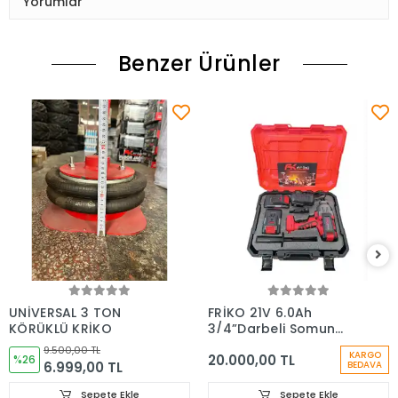
Yorumlar
Benzer Ürünler
UNİVERSAL 3 TON
FRİKO 21V 6.0Ah
KÖRÜKLÜ KRİKO
3/4”Darbeli Somun
Sıkma 2000 Nm
9.500,00 TL
KARGO
20.000,00 TL
%26
6.999,00 TL
BEDAVA
Sepete Ekle
Sepete Ekle