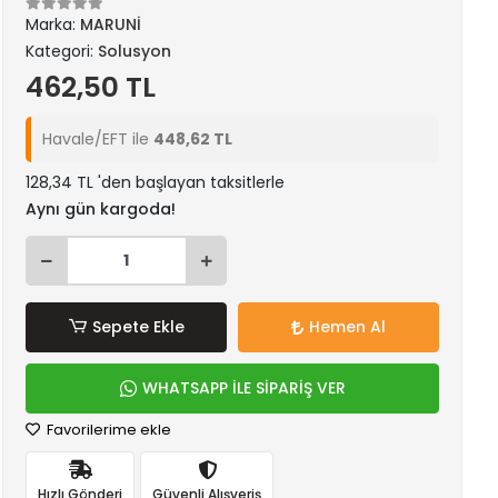
Marka:
MARUNİ
Kategori:
Solusyon
462,50 TL
Havale/EFT ile
448,62 TL
128,34 TL 'den başlayan taksitlerle
Aynı gün kargoda!
Sepete Ekle
Hemen Al
WHATSAPP İLE SİPARİŞ VER
Favorilerime ekle
Hızlı Gönderi
Güvenli Alışveriş