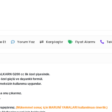
e Et
Yorum Yaz
Karşılaştır
Fiyat Alarmı
Tel
LKARN G200 cc lik özel şişesinde.
 özel güçlü ve dayanklı formül.
tmeksizin kullanıma uygundur.
a onu çıkarınız.
.
apıştırınız.
(Mükemmel sonuç için MARUNİ YAMALARI kullanılması önerilir.)