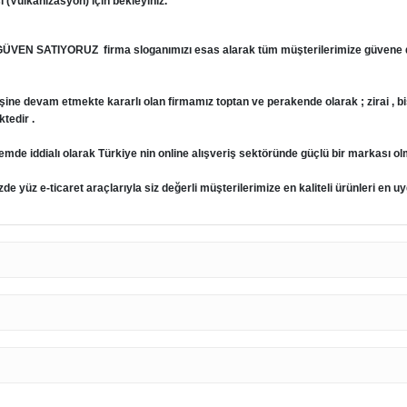
(Vulkanizasyon) için bekleyiniz.
GÜVEN SATIYORUZ firma
sloganımızı esas alarak tüm müşterilerimize güvene d
şine devam etmekte kararlı olan firmamız toptan ve perakende olarak ; zirai , bisikl
tedir .
emde iddialı olarak Türkiye nin online alışveriş sektöründe güçlü bir markası ol
e yüz e-ticaret araçlarıyla siz değerli müşterilerimize en kaliteli ürünleri en