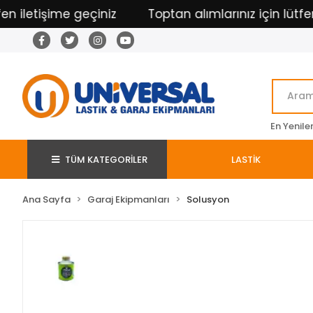
iletişime geçiniz
Toptan alımlarınız için lütfen il
En Yenile
TÜM KATEGORİLER
LASTİK
Ana Sayfa
Garaj Ekipmanları
Solusyon