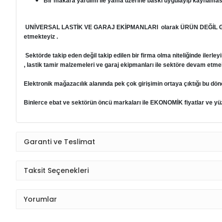
Bir makara yardımı ile yama üzerine baskı uygulayıp kaynaması 
UNİVERSAL LASTİK VE GARAJ EKİPMANLARI
olarak ÜRÜN DEĞİL 
etmekteyiz .
Sektörde takip eden değil takip edilen bir firma olma niteliğinde ilerleyi
, lastik tamir malzemeleri ve garaj ekipmanları ile sektöre devam etmek
Elektronik mağazacılık alanında pek çok girişimin ortaya çıktığı bu dön
Binlerce ebat ve sektörün öncü markaları ile EKONOMİK fiyatlar ve yüzd
Garanti ve Teslimat
Taksit Seçenekleri
Yorumlar