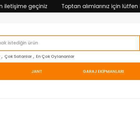
etişime geçiniz
Toptan alımlarınız için lütfen ile
r
,
Çok Satanlar
,
En Çok Oylananlar
JANT
GARAJ EKİPMANLARI