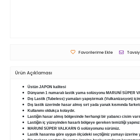
Favorilerime Ekle
Tavsiy
Ürün Açıklaması
Üstün JAPON kalitesi
Dünyanın 1 numaralı lastik yama solüsyonu MARUNİ SÜPER VA
Dış Lastik (Tubeless) yamaları yapıştırmak (Vulkanizasyon) için
Dış lastik üzerinde hasar almış sırt yada yanak kısmında farke
Kullanımı oldukça kolaydır.
Lastiğin hasar almış bölgesinde herhangi bir yabancı cisim vars
Lastiğin iç yüzeyinden hasarlı bölgeye gereken temizliği yapınız
MARUNİ SÜPER VALKARN G solüsyonunu sürünüz.
Lastik hasarına göre uygun ölçüdeki seçtiğiniz yamayı üzerine y