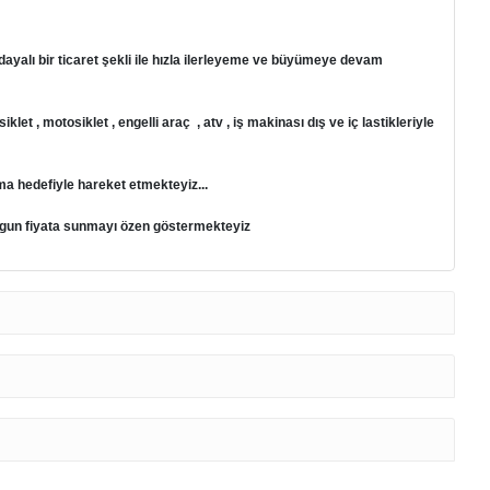
ayalı bir ticaret şekli ile hızla ilerleyeme ve büyümeye devam
et , motosiklet , engelli araç , atv , iş makinası dış ve iç lastikleriyle
ma hedefiyle hareket etmekteyiz...
 uygun fiyata sunmayı özen göstermekteyiz