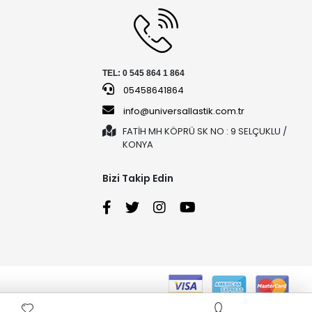
TEL: 0 545 864 1 864
05458641864
info@universallastik.com.tr
FATİH MH KÖPRÜ SK NO : 9 SELÇUKLU /
KONYA
Bizi Takip Edin