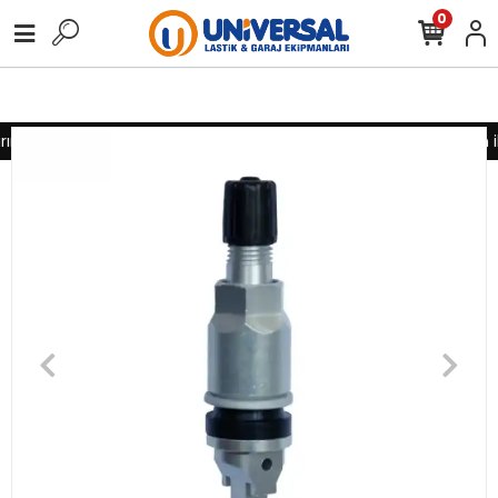
0
nız için lütfen iletişime geçiniz
Toptan alımlarınız için lütfen i