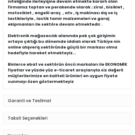
niteliğinde ilerleyişine devam etmekte kararlı olan
firmamız toptan ve perakende olarak ; zirai , bisiklet ,
motosiklet , engelli araç , atv , iş makinası dış ve iç
lastikleriyle , lastik tamir malzemeleri ve garaj
ekipmanları ile sektöre devam etmektedir .
Elektronik mağazacılık alanında pek çok girişimin
ortaya çıktığı bu dönemde iddialı olarak Türkiye nin
online alışveriş sektöründe güçlü bir markası olma
hedefiyle hareket etmekteyiz...
Binlerce ebat ve sektörün öncü markaları ile EKONOMİK
fiyatlar ve yüzde yüz e-ticaret araçlarıyla siz değerli
müşterilerimize en kaliteli ürünleri en uygun fiyata
sunmayı özen göstermekteyiz
Garanti ve Teslimat
Taksit Seçenekleri