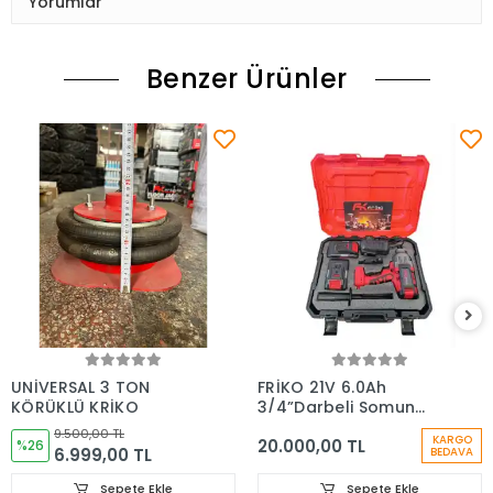
Yorumlar
Benzer Ürünler
UNİVERSAL 3 TON
FRİKO 21V 6.0Ah
KÖRÜKLÜ KRİKO
3/4”Darbeli Somun
Sıkma 2000 Nm
9.500,00 TL
KARGO
20.000,00 TL
%26
6.999,00 TL
BEDAVA
Sepete Ekle
Sepete Ekle