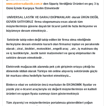
www.universallastik.com.tr
den Sipariş Verdiğiniz Ürünleri en geç 3 iş
Günü İçinde Kargoya Teslim Etmektedir
UNİVERSAL LASTİK VE GARAJ EKİPMANLARI
olarak ÜRÜN DEĞİL
GÜVEN SATIYORUZ firma slogonumuzu esas alarak tüm
müşterilerimize güvene dayalı bir ticaret şekli ile hızla ilerleyeme ve
büyümeye devam etmekteyiz .
Sektörde takip eden değil takip edilen bir firma olma niteliğinde
ilerleyişine devam etmekte kararlı olan firmamız toptan ve perakende
olarak ; zirai , bisiklet , motosiklet , engelli araç , atv , iş makinası dış
ve iç lastikleriyle , lastik tamir malzemeleri ve garaj ekipmanları ile
sektöre devam etmektedir .
Elektronik mağazacılık alanında pek çok girişimin ortaya çıktığı bu
dönemde iddialı olarak Türkiye nin online alışveriş sektöründe güçlü
bir markası olma hedefiyle hareket etmekteyiz...
Binlerce ebat ve sektörün öncü markaları ile EKONOMİK fiyatlar ve
yüzde yüz e-ticaret araçlarıyla siz değerli müşterilerimize en kaliteli
ürünleri en uygun fiyata sunmayı özen göstermekteyiz
Tüm ziyaretçi ve müşterilerimize portalımıza gösterdikleri yoğun