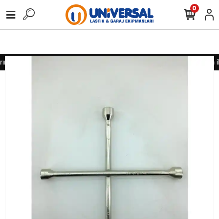
0
nız için lütfen iletişime geçiniz
Toptan alımlarınız için lütfen i