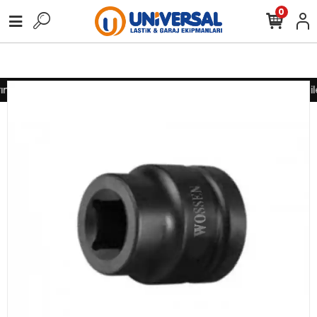
0
ız için lütfen iletişime geçiniz
Toptan alımlarınız için lütfen il