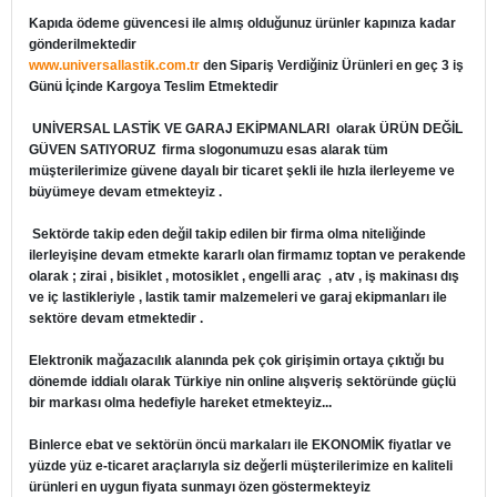
Kapıda ödeme güvencesi ile almış olduğunuz ürünler kapınıza kadar
gönderilmektedir
www.universallastik.com.tr
den Sipariş Verdiğiniz Ürünleri en geç 3 iş
Günü İçinde Kargoya Teslim Etmektedir
UNİVERSAL LASTİK VE GARAJ EKİPMANLARI
olarak ÜRÜN DEĞİL
GÜVEN SATIYORUZ firma slogonumuzu esas alarak tüm
müşterilerimize güvene dayalı bir ticaret şekli ile hızla ilerleyeme ve
büyümeye devam etmekteyiz .
Sektörde takip eden değil takip edilen bir firma olma niteliğinde
ilerleyişine devam etmekte kararlı olan firmamız toptan ve perakende
olarak ; zirai , bisiklet , motosiklet , engelli araç , atv , iş makinası dış
ve iç lastikleriyle , lastik tamir malzemeleri ve garaj ekipmanları ile
sektöre devam etmektedir .
Elektronik mağazacılık alanında pek çok girişimin ortaya çıktığı bu
dönemde iddialı olarak Türkiye nin online alışveriş sektöründe güçlü
bir markası olma hedefiyle hareket etmekteyiz...
Binlerce ebat ve sektörün öncü markaları ile EKONOMİK fiyatlar ve
yüzde yüz e-ticaret araçlarıyla siz değerli müşterilerimize en kaliteli
ürünleri en uygun fiyata sunmayı özen göstermekteyiz