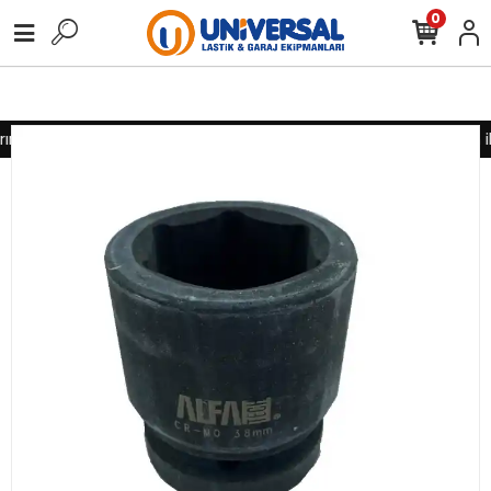
0
nız için lütfen iletişime geçiniz
Toptan alımlarınız için lütfen i