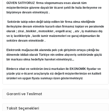
GÜVEN SATIYORUZ firma slogonumuzu esas alarak tüm
müşterilerimize güvene dayalı bir ticaret şekli ile hızla ilerleyeme ve
büyümeye devam etmekteyiz .
Sektörde takip eden değil takip edilen bir firma olma niteliğinde
ilerleyişine devam etmekte kararlı olan firmamız toptan ve perakende
olarak ; zirai , bisiklet , motosiklet , engelli araç , atv , iş makinası dış
ve iç lastikleriyle , lastik tamir malzemeleri ve garaj ekipmanları ile
sektöre devam etmektedir .
Elektronik mağazacılık alanında pek çok girişimin ortaya çıktığı bu
dönemde iddialı olarak Türkiye nin online alışveriş sektöründe güçlü
bir markası olma hedefiyle hareket etmekteyiz...
Binlerce ebat ve sektörün öncü markaları ile EKONOMİK fiyatlar ve
yüzde yüz e-ticaret araçlarıyla siz değerli müşterilerimize en kaliteli
ürünleri en uygun fiyata sunmayı özen göstermekteyiz
Garanti ve Teslimat
Taksit Seçenekleri