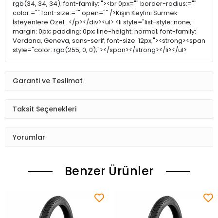
rgb(34, 34, 34); font-family: "><br 0px="" border-radius:=""
color:="" font-size:="" open="" />Kışın Keyfini Sürmek
İsteyenlere Özel...</p></div><ul> <li style="list-style: none;
margin: 0px; padding: 0px; line-height: normal; font-family:
Verdana, Geneva, sans-serif; font-size: 12px;"><strong><span
style="color: rgb(255, 0, 0);"></span></strong></li></ul>
Garanti ve Teslimat
Taksit Seçenekleri
Yorumlar
Benzer Ürünler