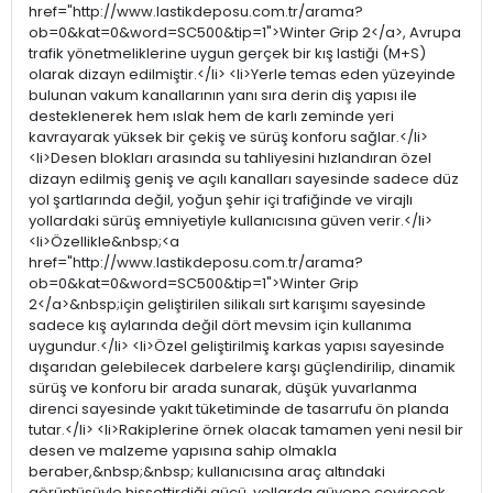
href="http://www.lastikdeposu.com.tr/arama?
ob=0&kat=0&word=SC500&tip=1">Winter Grip 2</a>, Avrupa
trafik yönetmeliklerine uygun gerçek bir kış lastiği (M+S)
olarak dizayn edilmiştir.</li> <li>Yerle temas eden yüzeyinde
bulunan vakum kanallarının yanı sıra derin diş yapısı ile
desteklenerek hem ıslak hem de karlı zeminde yeri
kavrayarak yüksek bir çekiş ve sürüş konforu sağlar.</li>
<li>Desen blokları arasında su tahliyesini hızlandıran özel
dizayn edilmiş geniş ve açılı kanalları sayesinde sadece düz
yol şartlarında değil, yoğun şehir içi trafiğinde ve virajlı
yollardaki sürüş emniyetiyle kullanıcısına güven verir.</li>
<li>Özellikle&nbsp;<a
href="http://www.lastikdeposu.com.tr/arama?
ob=0&kat=0&word=SC500&tip=1">Winter Grip
2</a>&nbsp;için geliştirilen silikalı sırt karışımı sayesinde
sadece kış aylarında değil dört mevsim için kullanıma
uygundur.</li> <li>Özel geliştirilmiş karkas yapısı sayesinde
dışarıdan gelebilecek darbelere karşı güçlendirilip, dinamik
sürüş ve konforu bir arada sunarak, düşük yuvarlanma
direnci sayesinde yakıt tüketiminde de tasarrufu ön planda
tutar.</li> <li>Rakiplerine örnek olacak tamamen yeni nesil bir
desen ve malzeme yapısına sahip olmakla
beraber,&nbsp;&nbsp; kullanıcısına araç altındaki
görüntüsüyle hissettirdiği gücü, yollarda güvene çevirecek