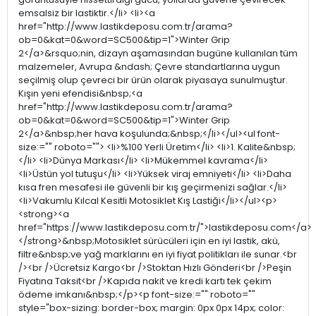
emsalsiz bir lastiktir.</li> <li><a
href="http://www.lastikdeposu.com.tr/arama?
ob=0&kat=0&word=SC500&tip=1">Winter Grip
2</a>&rsquo;nin, dizayn aşamasından bugüne kullanılan tüm
malzemeler, Avrupa &ndash; Çevre standartlarına uygun
seçilmiş olup çevreci bir ürün olarak piyasaya sunulmuştur.
Kışın yeni efendisi&nbsp;<a
href="http://www.lastikdeposu.com.tr/arama?
ob=0&kat=0&word=SC500&tip=1">Winter Grip
2</a>&nbsp;her hava koşulunda;&nbsp;</li></ul><ul font-
size:="" roboto=""> <li>%100 Yerli Üretim</li> <li>1. Kalite&nbsp;
</li> <li>Dünya Markası</li> <li>Mükemmel kavrama</li>
<li>Üstün yol tutuşu</li> <li>Yüksek viraj emniyeti</li> <li>Daha
kısa fren mesafesi ile güvenli bir kış geçirmenizi sağlar.</li>
<li>Vakumlu Kılcal Kesitli Motosiklet Kış Lastiği</li></ul><p>
<strong><a
href="https://www.lastikdeposu.com.tr/">lastikdeposu.com</a>
</strong>&nbsp;Motosiklet sürücüleri için en iyi lastik, akü,
filtre&nbsp;ve yağ marklarını en iyi fiyat politikları ile sunar.<br
/><br />Ücretsiz Kargo<br />Stoktan Hızlı Gönderi<br />Peşin
Fiyatına Taksit<br />Kapıda nakit ve kredi kartı tek çekim
ödeme imkanı&nbsp;</p><p font-size:="" roboto=""
style="box-sizing: border-box; margin: 0px 0px 14px; color: