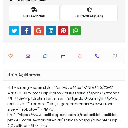
Hızlı Gönderi
Güvenli Alışveriş
Ürün Açıklaması
<h1><strong><span style="font-size:16px;">ANLAS 110/70-12
47P SC500 Winter Grip Motosiklet Kış Lastiği</span></strong>
</h1><div><p>Üretim Tarihi: Son 1 Yıl İçinde Üretilmiştir.</p><p
font-size:="" roboto="">Kışın gerçek efendisi!</p><ul font-
size:="" roboto=""> <li><a
href="https://www.lastikdeposu.com.tr/motosiklet-lastikleri-
pmk416?ob=3&marka=Anlas">Anlas&nbsp;</a>Winter Grip-
2 Özellikleri</li> <li><a