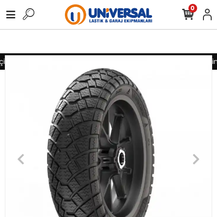
0
in lütfen iletişime geçiniz
Toptan alımlarınız için lütfen iletişi