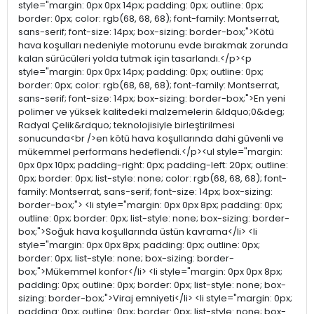
style="margin: 0px 0px 14px; padding: 0px; outline: 0px;
border: 0px; color: rgb(68, 68, 68); font-family: Montserrat,
sans-serif; font-size: 14px; box-sizing: border-box;">Kötü
hava koşulları nedeniyle motorunu evde bırakmak zorunda
kalan sürücüleri yolda tutmak için tasarlandı.</p><p
style="margin: 0px 0px 14px; padding: 0px; outline: 0px;
border: 0px; color: rgb(68, 68, 68); font-family: Montserrat,
sans-serif; font-size: 14px; box-sizing: border-box;">En yeni
polimer ve yüksek kalitedeki malzemelerin &ldquo;0&deg;
Radyal Çelik&rdquo; teknolojisiyle birleştirilmesi
sonucunda<br />en kötü hava koşullarında dahi güvenli ve
mükemmel performans hedeflendi.</p><ul style="margin:
0px 0px 10px; padding-right: 0px; padding-left: 20px; outline:
0px; border: 0px; list-style: none; color: rgb(68, 68, 68); font-
family: Montserrat, sans-serif; font-size: 14px; box-sizing:
border-box;"> <li style="margin: 0px 0px 8px; padding: 0px;
outline: 0px; border: 0px; list-style: none; box-sizing: border-
box;">Soğuk hava koşullarında üstün kavrama</li> <li
style="margin: 0px 0px 8px; padding: 0px; outline: 0px;
border: 0px; list-style: none; box-sizing: border-
box;">Mükemmel konfor</li> <li style="margin: 0px 0px 8px;
padding: 0px; outline: 0px; border: 0px; list-style: none; box-
sizing: border-box;">Viraj emniyeti</li> <li style="margin: 0px;
padding: 0px; outline: 0px; border: 0px; list-style: none; box-