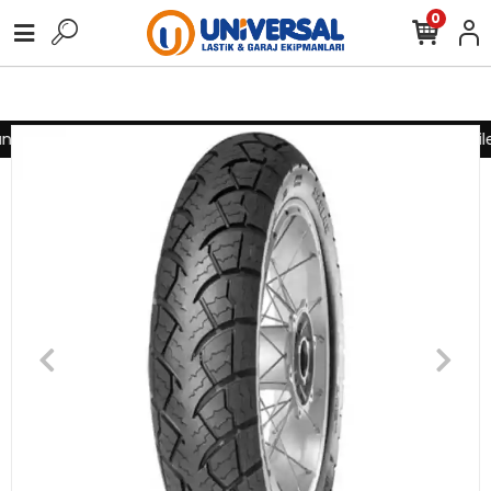
0
z için lütfen iletişime geçiniz
Toptan alımlarınız için lütfen il