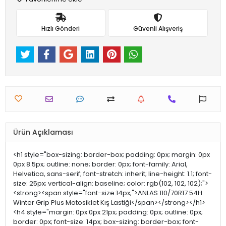
Hızlı Gönderi
Güvenli Alışveriş
Ürün Açıklaması
<h1 style="box-sizing: border-box; padding: 0px; margin: 0px
0px 8.5px; outline: none; border: 0px; font-family: Arial,
Helvetica, sans-serif; font-stretch: inherit; line-height: 1.1; font-
size: 25px; vertical-align: baseline; color: rgb(102, 102, 102);">
<strong><span style="font-size:14px;">ANLAS 110/70R17 54H
Winter Grip Plus Motosiklet Kış Lastiği</span></strong></h1>
<h4 style="margin: 0px 0px 21px; padding: 0px; outline: 0px;
border: 0px; font-size: 14px; box-sizing: border-box; font-