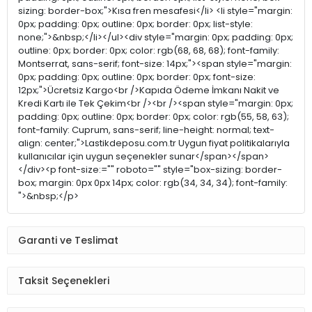
sizing: border-box;">Kısa fren mesafesi</li> <li style="margin:
0px; padding: 0px; outline: 0px; border: 0px; list-style:
none;">&nbsp;</li></ul><div style="margin: 0px; padding: 0px;
outline: 0px; border: 0px; color: rgb(68, 68, 68); font-family:
Montserrat, sans-serif; font-size: 14px;"><span style="margin:
0px; padding: 0px; outline: 0px; border: 0px; font-size:
12px;">Ücretsiz Kargo<br />Kapıda Ödeme İmkanı Nakit ve
Kredi Kartı ile Tek Çekim<br /><br /><span style="margin: 0px;
padding: 0px; outline: 0px; border: 0px; color: rgb(55, 58, 63);
font-family: Cuprum, sans-serif; line-height: normal; text-
align: center;">Lastikdeposu.com.tr Uygun fiyat politikalarıyla
kullanıcılar için uygun seçenekler sunar</span></span>
</div><p font-size:="" roboto="" style="box-sizing: border-
box; margin: 0px 0px 14px; color: rgb(34, 34, 34); font-family:
">&nbsp;</p>
Garanti ve Teslimat
Taksit Seçenekleri