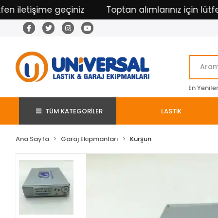
iletişime geçiniz
Toptan alımlarınız için lütfen il
En Yenile
TÜM KATEGORİLER
LASTİK
Ana Sayfa
Garaj Ekipmanları
Kurşun