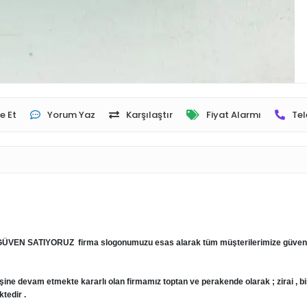
e Et
Yorum Yaz
Karşılaştır
Fiyat Alarmı
Tel
VEN SATIYORUZ firma slogonumuzu esas alarak tüm müşterilerimize güvene day
şine devam etmekte kararlı olan firmamız toptan ve perakende olarak ; zirai , bisikl
tedir .