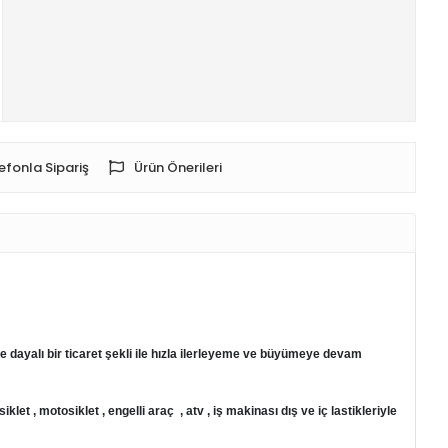
efonla Sipariş
Ürün Önerileri
alı bir ticaret şekli ile hızla ilerleyeme ve büyümeye devam
et , motosiklet , engelli araç , atv , iş makinası dış ve iç lastikleriyle