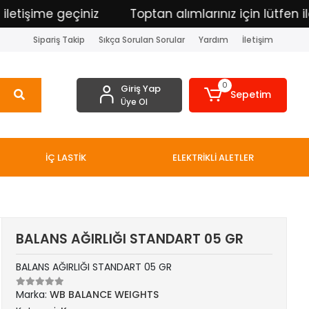
işime geçiniz
Toptan alımlarınız için lütfen iletiş
Sipariş Takip
Sıkça Sorulan Sorular
Yardım
İletişim
0
Giriş Yap
Sepetim
Üye Ol
İÇ LASTİK
ELEKTRİKLİ ALETLER
BALANS AĞIRLIĞI STANDART 05 GR
BALANS AĞIRLIĞI STANDART 05 GR
Marka:
WB BALANCE WEIGHTS