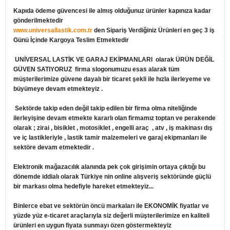
Kapıda ödeme güvencesi ile almış olduğunuz ürünler kapınıza kadar
gönderilmektedir
www.universallastik.com.tr
den Sipariş Verdiğiniz Ürünleri en geç 3 iş
Günü İçinde Kargoya Teslim Etmektedir
UNİVERSAL LASTİK VE GARAJ EKİPMANLARI
olarak ÜRÜN DEĞİL
GÜVEN SATIYORUZ firma slogonumuzu esas alarak tüm
müşterilerimize güvene dayalı bir ticaret şekli ile hızla ilerleyeme ve
büyümeye devam etmekteyiz .
Sektörde takip eden değil takip edilen bir firma olma niteliğinde
ilerleyişine devam etmekte kararlı olan firmamız toptan ve perakende
olarak ; zirai , bisiklet , motosiklet , engelli araç , atv , iş makinası dış
ve iç lastikleriyle , lastik tamir malzemeleri ve garaj ekipmanları ile
sektöre devam etmektedir .
Elektronik mağazacılık alanında pek çok girişimin ortaya çıktığı bu
dönemde iddialı olarak Türkiye nin online alışveriş sektöründe güçlü
bir markası olma hedefiyle hareket etmekteyiz...
Binlerce ebat ve sektörün öncü markaları ile EKONOMİK fiyatlar ve
yüzde yüz e-ticaret araçlarıyla siz değerli müşterilerimize en kaliteli
ürünleri en uygun fiyata sunmayı özen göstermekteyiz