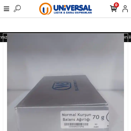
0
ız için lütfen iletişime geçiniz
Toptan alımlarınız için lütfen il