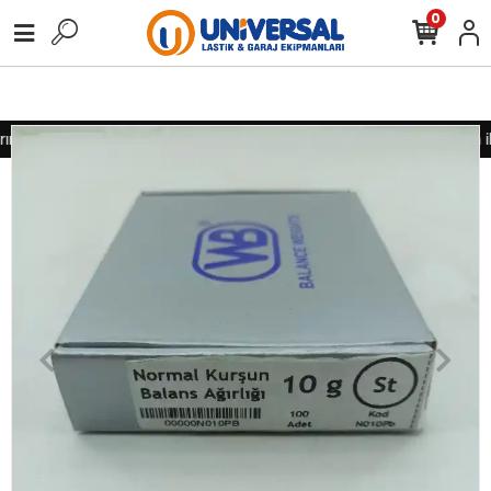
0
nız için lütfen iletişime geçiniz
Toptan alımlarınız için lütfen i