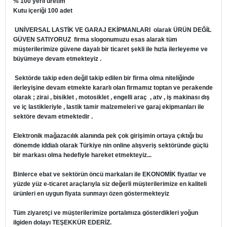
% 100 yerli üretim
Kutu içeriği 100 adet
UNİVERSAL LASTİK VE GARAJ EKİPMANLARI
olarak ÜRÜN DEĞİL
GÜVEN SATIYORUZ firma slogonumuzu esas alarak tüm
müşterilerimize güvene dayalı bir ticaret şekli ile hızla ilerleyeme ve
büyümeye devam etmekteyiz .
Sektörde takip eden değil takip edilen bir firma olma niteliğinde
ilerleyişine devam etmekte kararlı olan firmamız toptan ve perakende
olarak ; zirai , bisiklet , motosiklet , engelli araç , atv , iş makinası dış
ve iç lastikleriyle , lastik tamir malzemeleri ve garaj ekipmanları ile
sektöre devam etmektedir .
Elektronik mağazacılık alanında pek çok girişimin ortaya çıktığı bu
dönemde iddialı olarak Türkiye nin online alışveriş sektöründe güçlü
bir markası olma hedefiyle hareket etmekteyiz...
Binlerce ebat ve sektörün öncü markaları ile EKONOMİK fiyatlar ve
yüzde yüz e-ticaret araçlarıyla siz değerli müşterilerimize en kaliteli
ürünleri en uygun fiyata sunmayı özen göstermekteyiz
Tüm ziyaretçi ve müşterilerimize portalımıza gösterdikleri yoğun
ilgiden dolayı TEŞEKKÜR EDERİZ.