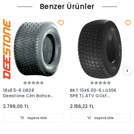
Benzer Ürünler
18x8.5-8 D838
BKT 15X6.00-6 LG306
Deestone Çim Bahçe
6PR TL ATV GOLF
Golf Lastiği
BAHÇE SILAJ ÇİM
2.799,00 TL
2.156,22 TL
LASTİĞİ
Sepete Ekle
Sepete Ekle