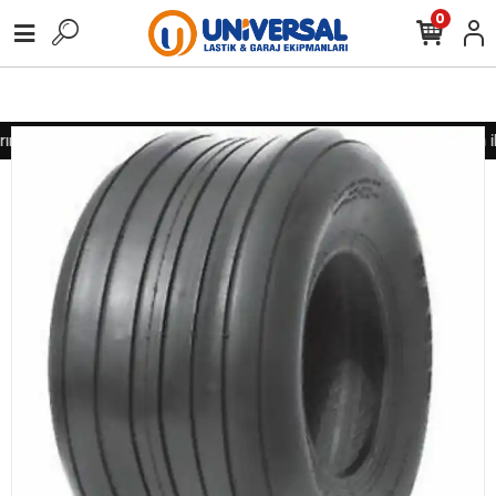
0
nız için lütfen iletişime geçiniz
Toptan alımlarınız için lütfen i