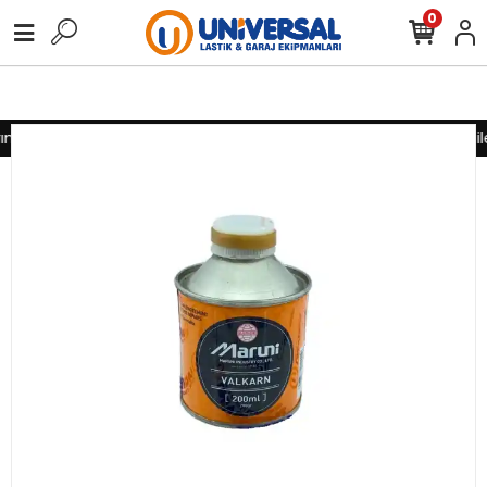
0
ız için lütfen iletişime geçiniz
Toptan alımlarınız için lütfen il