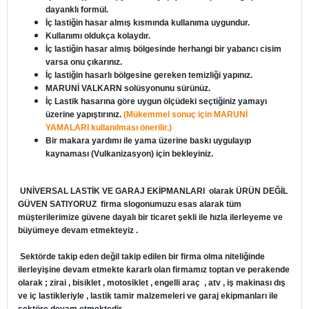
dayanklı formül.
İç lastiğin hasar almış kısmında kullanıma uygundur.
Kullanımı oldukça kolaydır.
İç lastiğin hasar almış bölgesinde herhangi bir yabancı cisim
varsa onu çıkarınız.
İç lastiğin hasarlı bölgesine gereken temizliği yapınız.
MARUNİ VALKARN solüsyonunu sürünüz.
İç Lastik hasarına göre uygun ölçüdeki seçtiğiniz yamayı
üzerine yapıştırınız.
(Mükemmel sonuç için MARUNİ
YAMALARI kullanılması önerilir.)
Bir makara yardımı ile yama üzerine baskı uygulayıp
kaynaması (Vulkanizasyon) için bekleyiniz.
UNİVERSAL LASTİK VE GARAJ EKİPMANLARI
olarak ÜRÜN DEĞİL
GÜVEN SATIYORUZ firma slogonumuzu esas alarak tüm
müşterilerimize güvene dayalı bir ticaret şekli ile hızla ilerleyeme ve
büyümeye devam etmekteyiz .
Sektörde takip eden değil takip edilen bir firma olma niteliğinde
ilerleyişine devam etmekte kararlı olan firmamız toptan ve perakende
olarak ; zirai , bisiklet , motosiklet , engelli araç , atv , iş makinası dış
ve iç lastikleriyle , lastik tamir malzemeleri ve garaj ekipmanları ile