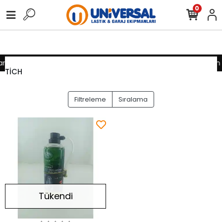
0
ınız için lütfen iletişime geçiniz
Toptan alımlarınız için lütfen 
TİCH
Filtreleme
Sıralama
Tükendi