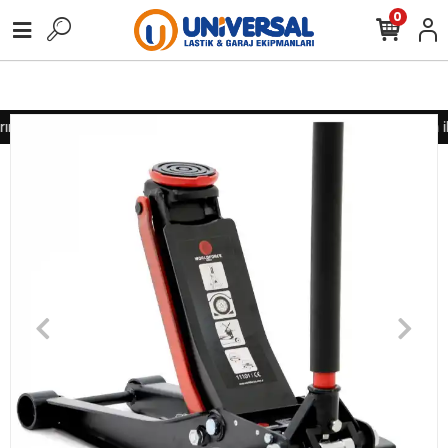
0
nız için lütfen iletişime geçiniz
Toptan alımlarınız için lütfen i