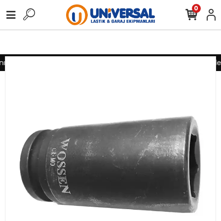
0
z için lütfen iletişime geçiniz
Toptan alımlarınız için lütfen il