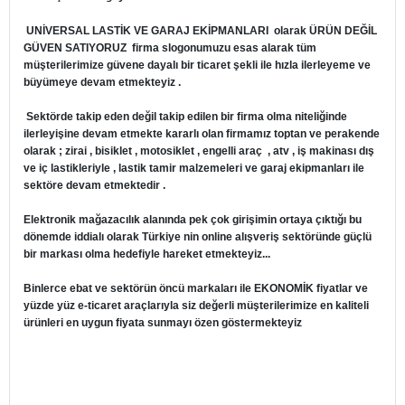
UNİVERSAL LASTİK VE GARAJ EKİPMANLARI
olarak ÜRÜN DEĞİL
GÜVEN SATIYORUZ firma slogonumuzu esas alarak tüm
müşterilerimize güvene dayalı bir ticaret şekli ile hızla ilerleyeme ve
büyümeye devam etmekteyiz .
Sektörde takip eden değil takip edilen bir firma olma niteliğinde
ilerleyişine devam etmekte kararlı olan firmamız toptan ve perakende
olarak ; zirai , bisiklet , motosiklet , engelli araç , atv , iş makinası dış
ve iç lastikleriyle , lastik tamir malzemeleri ve garaj ekipmanları ile
sektöre devam etmektedir .
Elektronik mağazacılık alanında pek çok girişimin ortaya çıktığı bu
dönemde iddialı olarak Türkiye nin online alışveriş sektöründe güçlü
bir markası olma hedefiyle hareket etmekteyiz...
Binlerce ebat ve sektörün öncü markaları ile EKONOMİK fiyatlar ve
yüzde yüz e-ticaret araçlarıyla siz değerli müşterilerimize en kaliteli
ürünleri en uygun fiyata sunmayı özen göstermekteyiz