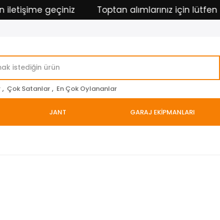
etişime geçiniz
Toptan alımlarınız için lütfen ilet
r
,
Çok Satanlar
,
En Çok Oylananlar
JANT
GARAJ EKİPMANLARI