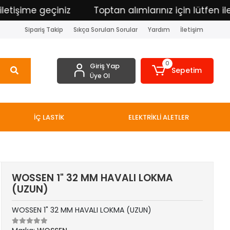
işime geçiniz
Toptan alımlarınız için lütfen iletiş
Sipariş Takip
Sıkça Sorulan Sorular
Yardım
İletişim
0
Giriş Yap
Sepetim
Üye Ol
İÇ LASTİK
ELEKTRİKLİ ALETLER
WOSSEN 1" 32 MM HAVALI LOKMA
(UZUN)
WOSSEN 1" 32 MM HAVALI LOKMA (UZUN)