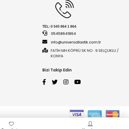
TEL: 0 545 864 1 864
05458641864
info@universallastik.com.tr
FATİH MH KÖPRÜ SK NO : 9 SELÇUKLU /
KONYA
Bizi Takip Edin