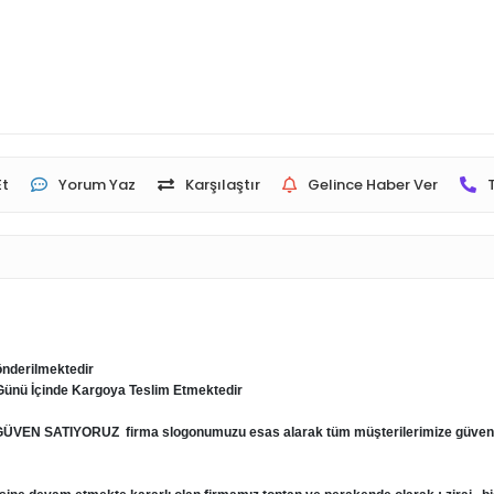
Et
Yorum Yaz
Karşılaştır
Gelince Haber Ver
önderilmektedir
ş Günü İçinde Kargoya Teslim Etmektedir
VEN SATIYORUZ firma slogonumuzu esas alarak tüm müşterilerimize güvene day