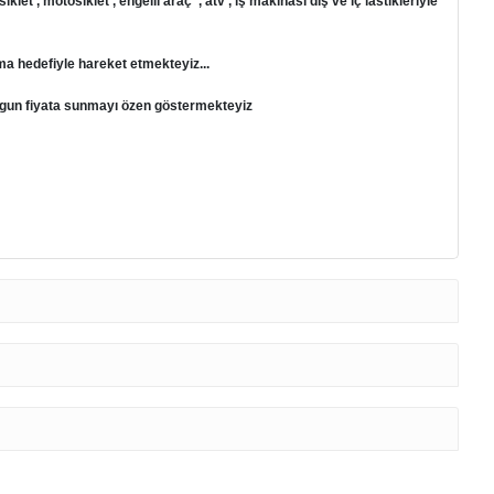
et , motosiklet , engelli araç , atv , iş makinası dış ve iç lastikleriyle
ma hedefiyle hareket etmekteyiz...
 uygun fiyata sunmayı özen göstermekteyiz