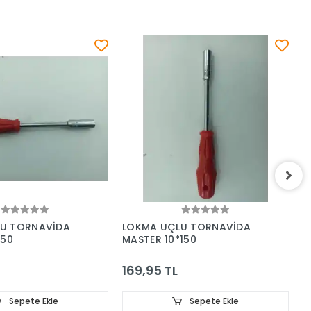
U TORNAVİDA
LOKMA UÇLU TORNAVİDA
L
150
MASTER 10*150
M
169,95 TL
1
Sepete Ekle
Sepete Ekle