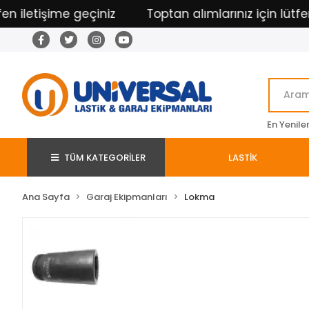
iletişime geçiniz
Toptan alımlarınız için lütfen il
En Yenile
TÜM KATEGORİLER
LASTİK
Ana Sayfa
Garaj Ekipmanları
Lokma