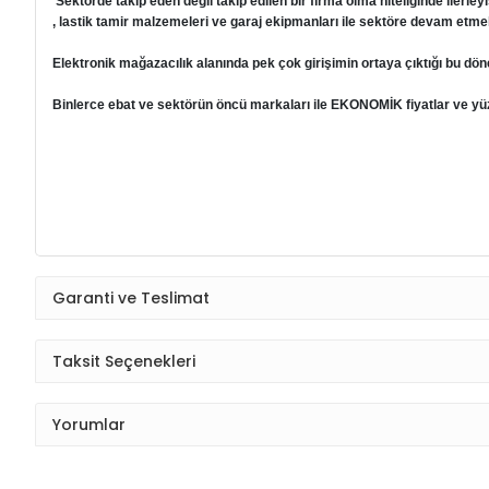
Sektörde takip eden değil takip edilen bir firma olma niteliğinde ilerleyi
, lastik tamir malzemeleri ve garaj ekipmanları ile sektöre devam etmek
Elektronik mağazacılık alanında pek çok girişimin ortaya çıktığı bu dön
Binlerce ebat ve sektörün öncü markaları ile EKONOMİK fiyatlar ve yüzd
Garanti ve Teslimat
Taksit Seçenekleri
Yorumlar