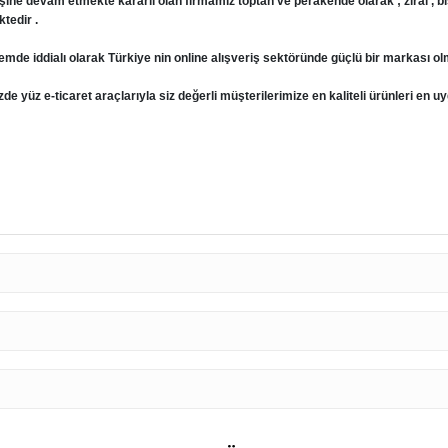
şine devam etmekte kararlı olan firmamız toptan ve perakende olarak ; zirai , bisikl
tedir .
emde iddialı olarak Türkiye nin online alışveriş sektöründe güçlü bir markası ol
e yüz e-ticaret araçlarıyla siz değerli müşterilerimize en kaliteli ürünleri en