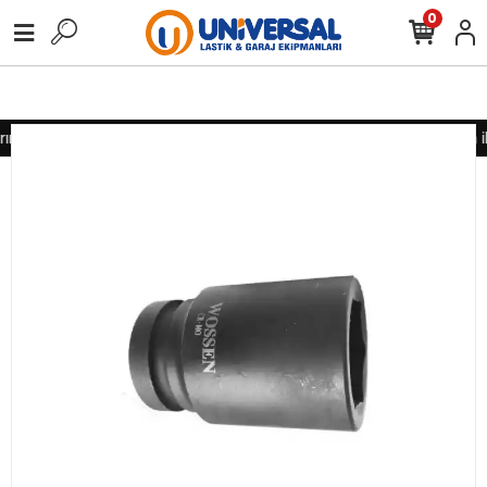
0
nız için lütfen iletişime geçiniz
Toptan alımlarınız için lütfen i