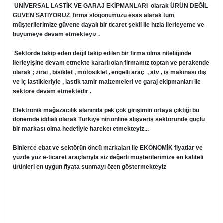
UNİVERSAL LASTİK VE GARAJ EKİPMANLARI
olarak ÜRÜN DEĞİL
GÜVEN SATIYORUZ firma slogonumuzu esas alarak tüm
müşterilerimize güvene dayalı bir ticaret şekli ile hızla ilerleyeme ve
büyümeye devam etmekteyiz .
Sektörde takip eden değil takip edilen bir firma olma niteliğinde
ilerleyişine devam etmekte kararlı olan firmamız toptan ve perakende
olarak ; zirai , bisiklet , motosiklet , engelli araç , atv , iş makinası dış
ve iç lastikleriyle , lastik tamir malzemeleri ve garaj ekipmanları ile
sektöre devam etmektedir .
Elektronik mağazacılık alanında pek çok girişimin ortaya çıktığı bu
dönemde iddialı olarak Türkiye nin online alışveriş sektöründe güçlü
bir markası olma hedefiyle hareket etmekteyiz...
Binlerce ebat ve sektörün öncü markaları ile EKONOMİK fiyatlar ve
yüzde yüz e-ticaret araçlarıyla siz değerli müşterilerimize en kaliteli
ürünleri en uygun fiyata sunmayı özen göstermekteyiz