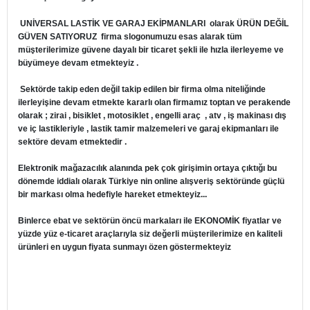
UNİVERSAL LASTİK VE GARAJ EKİPMANLARI
olarak ÜRÜN DEĞİL
GÜVEN SATIYORUZ firma slogonumuzu esas alarak tüm
müşterilerimize güvene dayalı bir ticaret şekli ile hızla ilerleyeme ve
büyümeye devam etmekteyiz .
Sektörde takip eden değil takip edilen bir firma olma niteliğinde
ilerleyişine devam etmekte kararlı olan firmamız toptan ve perakende
olarak ; zirai , bisiklet , motosiklet , engelli araç , atv , iş makinası dış
ve iç lastikleriyle , lastik tamir malzemeleri ve garaj ekipmanları ile
sektöre devam etmektedir .
Elektronik mağazacılık alanında pek çok girişimin ortaya çıktığı bu
dönemde iddialı olarak Türkiye nin online alışveriş sektöründe güçlü
bir markası olma hedefiyle hareket etmekteyiz...
Binlerce ebat ve sektörün öncü markaları ile EKONOMİK fiyatlar ve
yüzde yüz e-ticaret araçlarıyla siz değerli müşterilerimize en kaliteli
ürünleri en uygun fiyata sunmayı özen göstermekteyiz