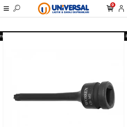
0
nız için lütfen iletişime geçiniz
Toptan alımlarınız için lütfen i