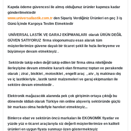
Kapıda ödeme güvencesi ile almış olduğunuz ürünler kapınıza kadar
gönderilmektedir
www.universallastik.com.tr
den Sipariş Verdiğiniz Ürünleri en geç 3 iş
Günü İçinde Kargoya Teslim Etmektedir
UNİVERSAL LASTİK VE GARAJ EKİPMANLARI
olarak ÜRÜN DEĞİL
GÜVEN SATIYORUZ firma slogonumuzu esas alarak tüm
müşterilerimize güvene dayalı bir ticaret şekli ile hızla ilerleyeme ve
büyümeye devam etmekteyiz .
Sektörde takip eden değil takip edilen bir firma olma niteliğinde
ilerleyişine devam etmekte kararlı olan firmamız toptan ve perakende
olarak ; zirai , bisiklet , motosiklet , engelli araç , atv , iş makinası dış
ve iç lastikleriyle , lastik tamir malzemeleri ve garaj ekipmanları ile
sektöre devam etmektedir .
Elektronik mağazacılık alanında pek çok girişimin ortaya çıktığı bu
dönemde iddialı olarak Türkiye nin online alışveriş sektöründe güçlü
bir markası olma hedefiyle hareket etmekteyiz...
Binlerce ebat ve sektörün öncü markaları ile EKONOMİK fiyatlar ve
yüzde yüz e-ticaret araçlarıyla siz değerli müşterilerimize en kaliteli
ürünleri en uygun fiyata sunmayı özen göstermekteyiz