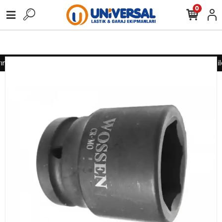
0
ız için lütfen iletişime geçiniz
Toptan alımlarınız için lütfen il