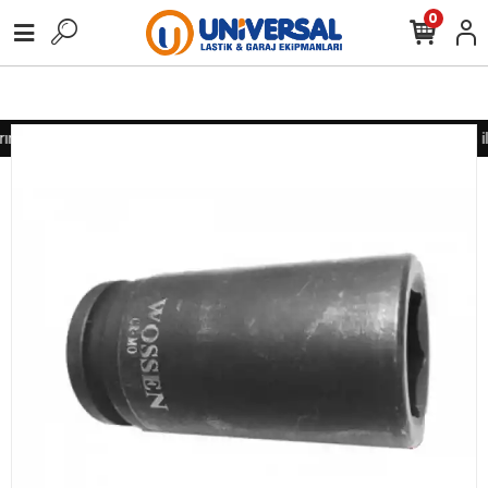
0
nız için lütfen iletişime geçiniz
Toptan alımlarınız için lütfen i