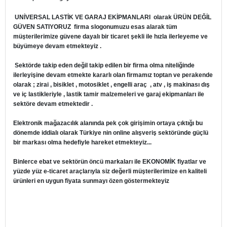
UNİVERSAL LASTİK VE GARAJ EKİPMANLARI
olarak ÜRÜN DEĞİL
GÜVEN SATIYORUZ firma slogonumuzu esas alarak tüm
müşterilerimize güvene dayalı bir ticaret şekli ile hızla ilerleyeme ve
büyümeye devam etmekteyiz .
Sektörde takip eden değil takip edilen bir firma olma niteliğinde
ilerleyişine devam etmekte kararlı olan firmamız toptan ve perakende
olarak ; zirai , bisiklet , motosiklet , engelli araç , atv , iş makinası dış
ve iç lastikleriyle , lastik tamir malzemeleri ve garaj ekipmanları ile
sektöre devam etmektedir .
Elektronik mağazacılık alanında pek çok girişimin ortaya çıktığı bu
dönemde iddialı olarak Türkiye nin online alışveriş sektöründe güçlü
bir markası olma hedefiyle hareket etmekteyiz...
Binlerce ebat ve sektörün öncü markaları ile EKONOMİK fiyatlar ve
yüzde yüz e-ticaret araçlarıyla siz değerli müşterilerimize en kaliteli
ürünleri en uygun fiyata sunmayı özen göstermekteyiz